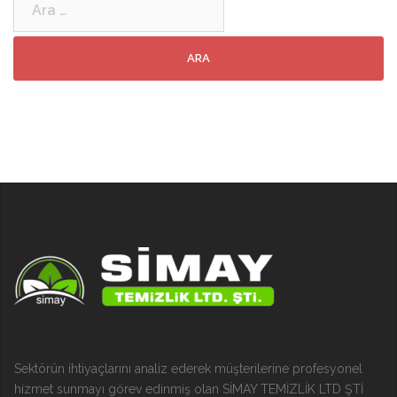
Sektörün ihtiyaçlarını analiz ederek müşterilerine profesyonel
hizmet sunmayı görev edinmiş olan SİMAY TEMİZLİK LTD ŞTİ