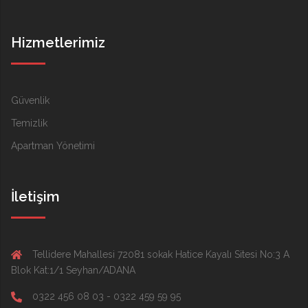
Hizmetlerimiz
Güvenlik
Temizlik
Apartman Yönetimi
İletişim
Tellidere Mahallesi 72081 sokak Hatice Kayalı Sitesi No:3 A
Blok Kat:1/1 Seyhan/ADANA
0322 456 08 03 - 0322 459 59 95