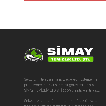
Sektörün ihtiyaçlarını analiz ederek müşterilerine
profesyonel hizmet sunmayı görev edinmiş olan
SİMAY TEMİZLİK LTD ŞTİ 2009 yılında kurulmuştur.
Şirketimiz kurulduğu günden beri “iş etiği, kaliteli