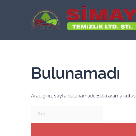
İçeriğe
atla
Bulunamadı
Aradığınız sayfa bulunamadı. Belki arama kutusu
Arama: