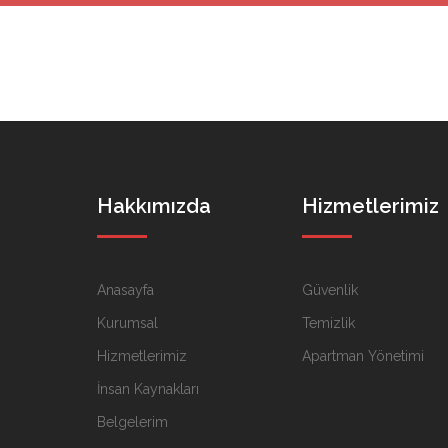
Hakkımızda
Hizmetlerimiz
Anasayfa
Güvenlik
Kurumsal
Temizlik
Hizmetlerimiz
Apartman Yönetimi
İnsan Kaynakları
Belgelerim