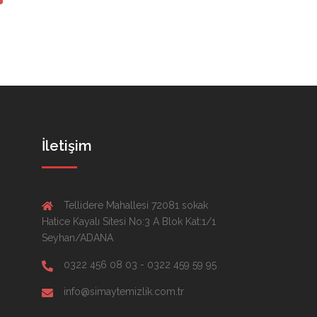
İletişim
Tellidere Mahallesi 72081 sokak
Hatice Kayalı Sitesi No:3 A Blok Kat:1/1
Seyhan/ADANA
0322 456 08 03 - 0322 459 59 95
info@simaytemizlik.com.tr