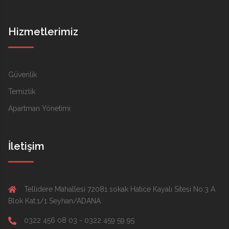
Hizmetlerimiz
Güvenlik
Temizlik
Apartman Yönetimi
İletişim
Tellidere Mahallesi 72081 sokak Hatice Kayalı Sitesi No:3 A
Blok Kat:1/1 Seyhan/ADANA
0322 456 08 03 - 0322 459 59 95