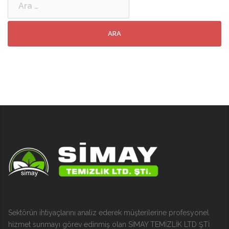
Sektörün ihtiyaçlarını analiz ederek müşterilerine profesyonel
hizmet sunmayı görev edinmiş olan SİMAY TEMİZLİK LTD ŞTİ