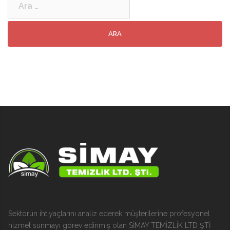
Sektörün ihtiyaçlarını analiz ederek müşterilerine profesyonel
hizmet sunmayı görev edinmiş olan SİMAY TEMİZLİK LTD ŞTİ