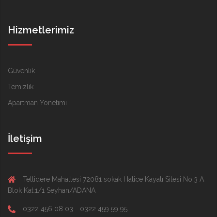
Hizmetlerimiz
Güvenlik
Temizlik
Apartman Yönetimi
İletişim
Tellidere Mahallesi 72081 sokak Hatice Kayalı Sitesi No:3 A
Blok Kat:1/1 Seyhan/ADANA
0322 456 08 03 - 0322 459 59 95