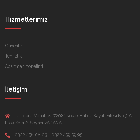
Hizmetlerimiz
Güvenlik
Temizlik
Apartman Yönetimi
İletişim
Tellidere Mahallesi 72081 sokak Hatice Kayalı Sitesi No:3 A
Blok Kat:1/1 Seyhan/ADANA
0322 456 08 03 - 0322 459 59 95