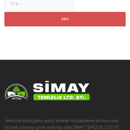
Sektörün ihtiyaçlarını analiz ederek müşterilerine profesyonel
hizmet sunmayı görev edinmiş olan SİMAY TEMİZLİK LTD ŞTİ