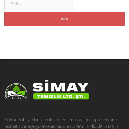
Sektörün ihtiyaçlarını analiz ederek müşterilerine profesyonel
hizmet sunmayı görev edinmiş olan SİMAY TEMİZLİK LTD ŞTİ