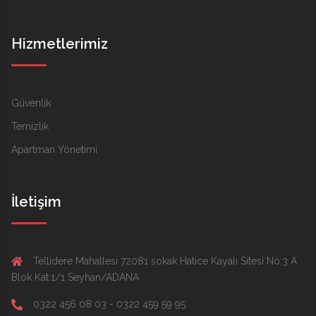
Hizmetlerimiz
Güvenlik
Temizlik
Apartman Yönetimi
İletişim
Tellidere Mahallesi 72081 sokak Hatice Kayalı Sitesi No:3 A
Blok Kat:1/1 Seyhan/ADANA
0322 456 08 03 - 0322 459 59 95