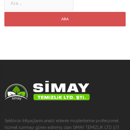
Sektörün ihtiyaçlarını analiz ederek müşterilerine profesyonel
hizmet sunmayı görev edinmiş olan SİMAY TEMİZLİK LTD ŞTİ