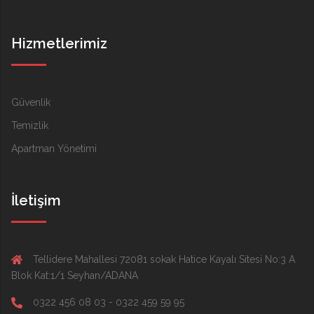
Hizmetlerimiz
Güvenlik
Temizlik
Apartman Yönetimi
İletişim
Tellidere Mahallesi 72081 sokak Hatice Kayalı Sitesi No:3 A
Blok Kat:1/1 Seyhan/ADANA
0322 456 08 03 - 0322 459 59 95