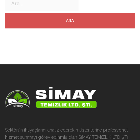
Sektörün ihtiyaçlarını analiz ederek müşterilerine profesyonel
hizmet sunmayı görev edinmiş olan SİMAY TEMİZLİK LTD ŞTİ