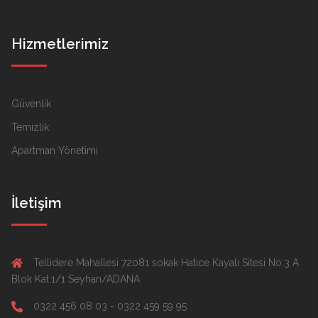
Hizmetlerimiz
Güvenlik
Temizlik
Apartman Yönetimi
İletişim
Tellidere Mahallesi 72081 sokak Hatice Kayalı Sitesi No:3 A
Blok Kat:1/1 Seyhan/ADANA
0322 456 08 03 - 0322 459 59 95