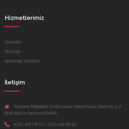
Hizmetlerimiz
Güvenlik
Temizlik
Apartman Yönetimi
İletişim
Tellidere Mahallesi 72081 sokak Hatice Kayalı Sitesi No:3 A
Blok Kat:1/1 Seyhan/ADANA
0322 456 08 03 - 0322 459 59 95