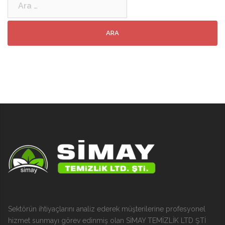
Sektörün ihtiyaçlarını analiz ederek müşterilerine profesyonel
hizmet sunmayı görev edinmiş olan SİMAY TEMİZLİK LTD ŞTİ