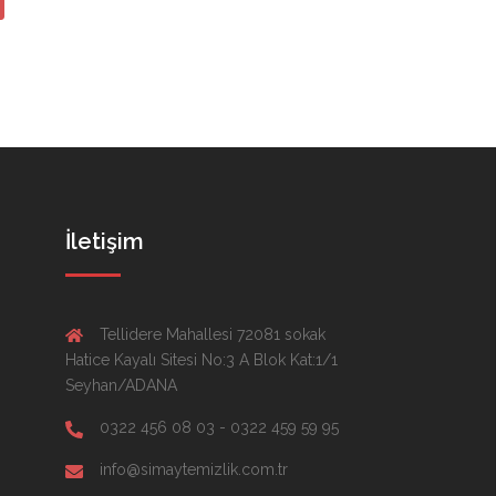
İletişim
Tellidere Mahallesi 72081 sokak
Hatice Kayalı Sitesi No:3 A Blok Kat:1/1
Seyhan/ADANA
0322 456 08 03 - 0322 459 59 95
info@simaytemizlik.com.tr