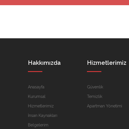
Hakkımızda
Hizmetlerimiz
Anasayfa
Güvenlik
Kurumsal
Temizlik
Hizmetlerimiz
Apartman Yönetimi
İnsan Kaynakları
Belgelerim