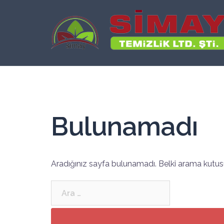
İçeriğe
atla
Bulunamadı
Aradığınız sayfa bulunamadı. Belki arama kutusu
Arama: