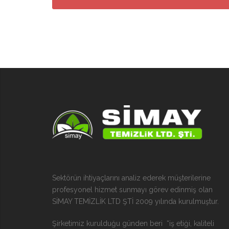
Sektörün ihtiyaçlarını analiz ederek müşterilerine
profesyonel hizmet sunmayı görev edinmiş olan
SİMAY TEMİZLİK LTD ŞTİ 2009 yılında kurulmuştur.
Şirketimiz kurulduğu günden beri “iş etiği, kaliteli