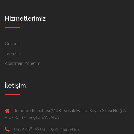
Hizmetlerimiz
Güvenlik
Temizlik
Apartman Yönetimi
İletişim
Tellidere Mahallesi 72081 sokak Hatice Kayalı Sitesi No:3 A
Blok Kat:1/1 Seyhan/ADANA
0322 456 08 03 - 0322 459 59 95