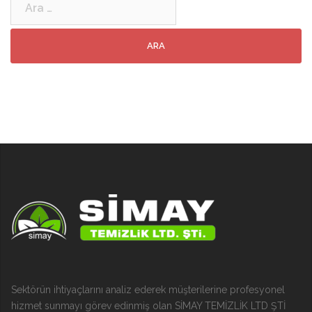
Sektörün ihtiyaçlarını analiz ederek müşterilerine profesyonel
hizmet sunmayı görev edinmiş olan SİMAY TEMİZLİK LTD ŞTİ