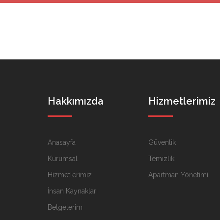
Hakkımızda
Hizmetlerimiz
Anasayfa
Güvenlik
Kurumsal
Temizlik
Hizmetlerimiz
Apartman Yönetimi
İnsan Kaynakları
Belgelerim