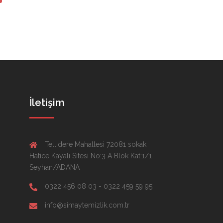
İletişim
Tellidere Mahallesi 72081 sokak
Hatice Kayalı Sitesi No:3 A Blok Kat:1/1
Seyhan/ADANA
0322 456 08 03 - 0322 459 59 95
info@simaytemizlik.com.tr