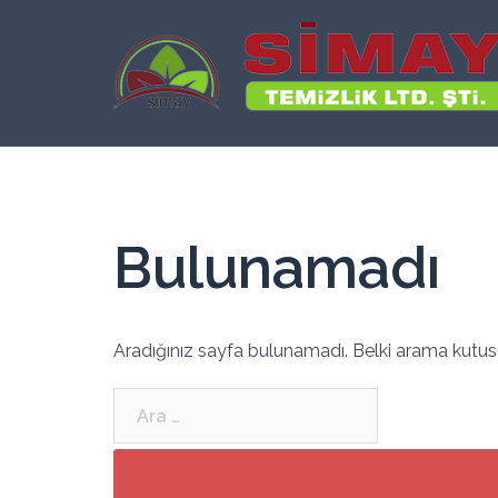
İçeriğe
atla
Bulunamadı
Aradığınız sayfa bulunamadı. Belki arama kutusu
Arama: