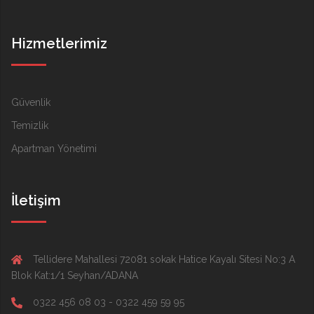
Hizmetlerimiz
Güvenlik
Temizlik
Apartman Yönetimi
İletişim
Tellidere Mahallesi 72081 sokak Hatice Kayalı Sitesi No:3 A
Blok Kat:1/1 Seyhan/ADANA
0322 456 08 03 - 0322 459 59 95