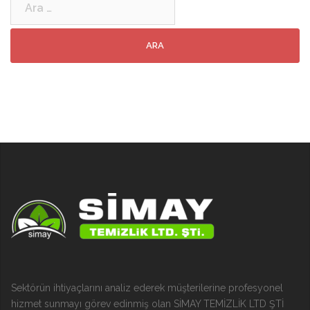
Sektörün ihtiyaçlarını analiz ederek müşterilerine profesyonel
hizmet sunmayı görev edinmiş olan SİMAY TEMİZLİK LTD ŞTİ