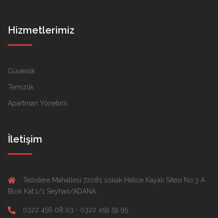
Hizmetlerimiz
Güvenlik
Temizlik
Apartman Yönetimi
İletişim
Tellidere Mahallesi 72081 sokak Hatice Kayalı Sitesi No:3 A
Blok Kat:1/1 Seyhan/ADANA
0322 456 08 03 - 0322 459 59 95