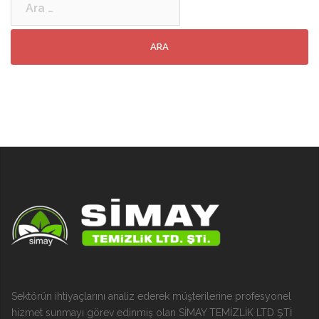
Sektörün ihtiyaçlarını analiz ederek müşterilerine profesyonel
hizmet sunmayı görev edinmiş olan SİMAY TEMİZLİK LTD ŞTİ