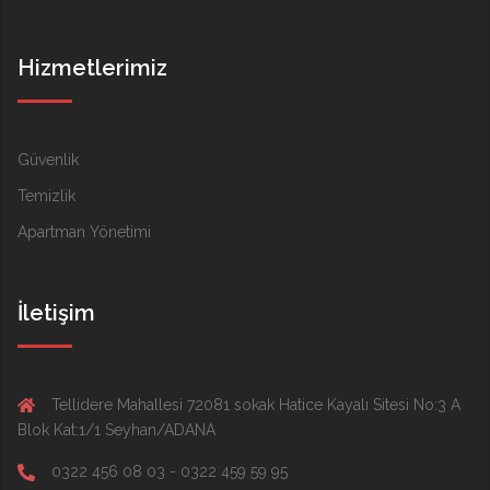
Hizmetlerimiz
Güvenlik
Temizlik
Apartman Yönetimi
İletişim
Tellidere Mahallesi 72081 sokak Hatice Kayalı Sitesi No:3 A
Blok Kat:1/1 Seyhan/ADANA
0322 456 08 03 - 0322 459 59 95