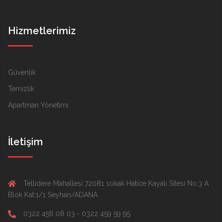
Hizmetlerimiz
Güvenlik
Temizlik
Apartman Yönetimi
İletişim
Tellidere Mahallesi 72081 sokak Hatice Kayalı Sitesi No:3 A
Blok Kat:1/1 Seyhan/ADANA
0322 456 08 03 - 0322 459 59 95