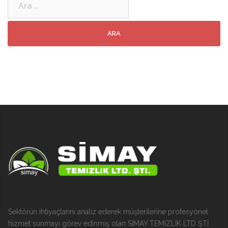
Sektörün ihtiyaçlarını analiz ederek müşterilerine profesyonel
hizmet sunmayı görev edinmiş olan SİMAY TEMİZLİK LTD ŞTİ