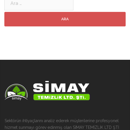
Sektörün ihtiyaçlarını analiz ederek müşterilerine profesyonel
hizmet sunmayı görev edinmiş olan SİMAY TEMİZLİK LTD ŞTİ