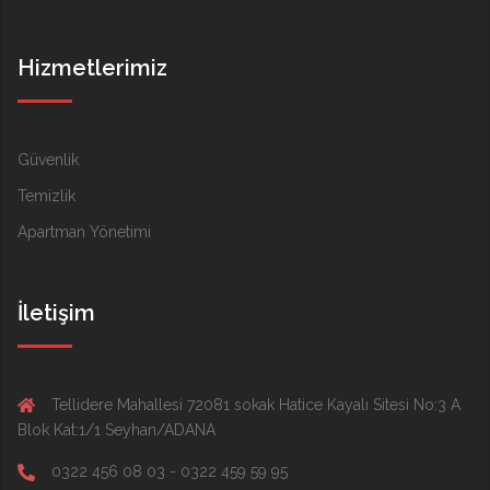
Hizmetlerimiz
Güvenlik
Temizlik
Apartman Yönetimi
İletişim
Tellidere Mahallesi 72081 sokak Hatice Kayalı Sitesi No:3 A
Blok Kat:1/1 Seyhan/ADANA
0322 456 08 03 - 0322 459 59 95