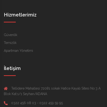
Hizmetlerimiz
Güvenlik
Temizlik
Apartman Yönetimi
İletişim
Tellidere Mahallesi 72081 sokak Hatice Kayalı Sitesi No:3 A
Blok Kat:1/1 Seyhan/ADANA
0322 456 08 03 - 0322 459 59 95