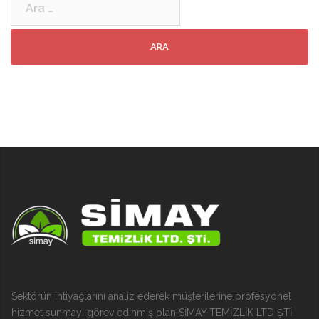
Sektörün ihtiyaçlarını analiz ederek müşterilerine profesyonel
hizmet sunmayı görev edinmiş olan SİMAY TEMİZLİK LTD ŞTİ