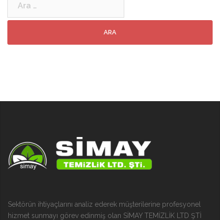
Sektörün ihtiyaçlarını analiz ederek müşterilerine profesyonel
hizmet sunmayı görev edinmiş olan SİMAY TEMİZLİK LTD ŞTİ