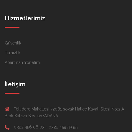
Hizmetlerimiz
Güvenlik
Temizlik
Apartman Yönetimi
İletişim
Tellidere Mahallesi 72081 sokak Hatice Kayalı Sitesi No:3 A
Blok Kat:1/1 Seyhan/ADANA
0322 456 08 03 - 0322 459 59 95