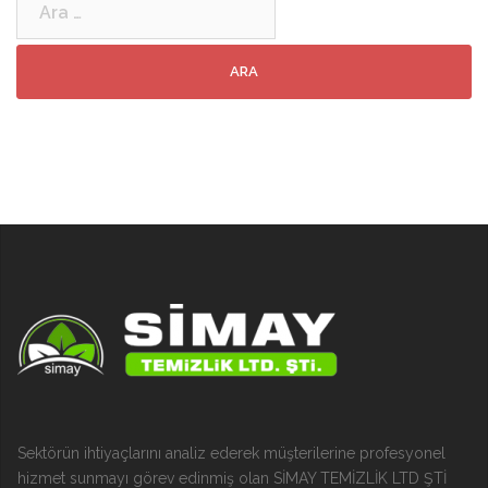
Sektörün ihtiyaçlarını analiz ederek müşterilerine profesyonel
hizmet sunmayı görev edinmiş olan SİMAY TEMİZLİK LTD ŞTİ