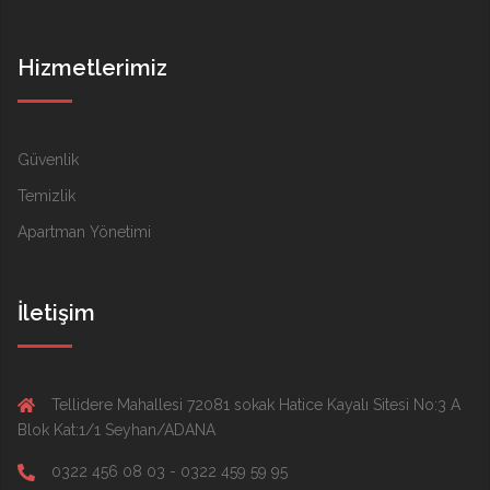
Hizmetlerimiz
Güvenlik
Temizlik
Apartman Yönetimi
İletişim
Tellidere Mahallesi 72081 sokak Hatice Kayalı Sitesi No:3 A
Blok Kat:1/1 Seyhan/ADANA
0322 456 08 03 - 0322 459 59 95