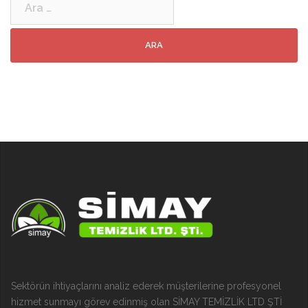
Sektörün ihtiyaçlarını analiz ederek müşterilerine profesyonel
hizmet sunmayı görev edinmiş olan SİMAY TEMİZLİK LTD ŞTİ