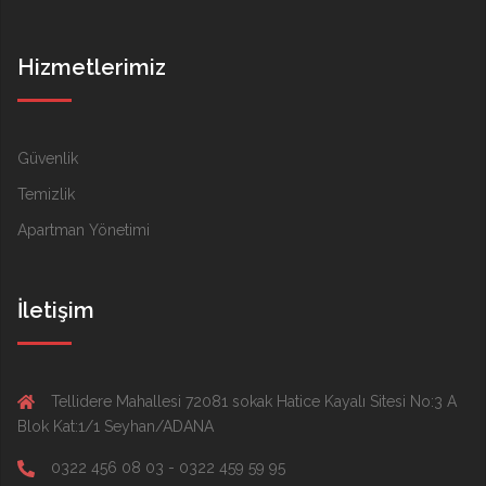
Hizmetlerimiz
Güvenlik
Temizlik
Apartman Yönetimi
İletişim
Tellidere Mahallesi 72081 sokak Hatice Kayalı Sitesi No:3 A
Blok Kat:1/1 Seyhan/ADANA
0322 456 08 03 - 0322 459 59 95