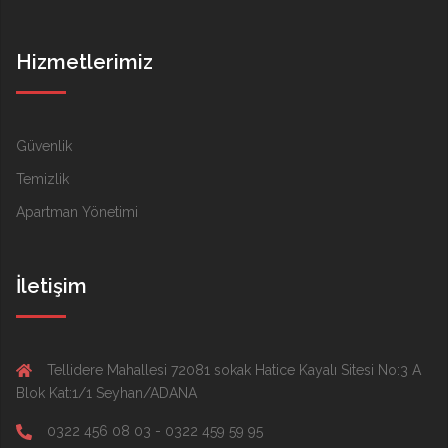
Hizmetlerimiz
Güvenlik
Temizlik
Apartman Yönetimi
İletişim
Tellidere Mahallesi 72081 sokak Hatice Kayalı Sitesi No:3 A
Blok Kat:1/1 Seyhan/ADANA
0322 456 08 03 - 0322 459 59 95