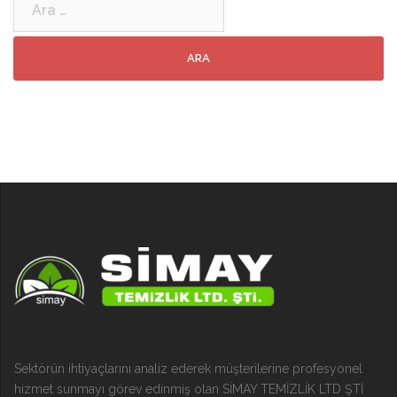
Sektörün ihtiyaçlarını analiz ederek müşterilerine profesyonel
hizmet sunmayı görev edinmiş olan SİMAY TEMİZLİK LTD ŞTİ