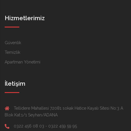
Hizmetlerimiz
Güvenlik
Temizlik
Apartman Yönetimi
İletişim
Tellidere Mahallesi 72081 sokak Hatice Kayalı Sitesi No:3 A
Blok Kat:1/1 Seyhan/ADANA
0322 456 08 03 - 0322 459 59 95