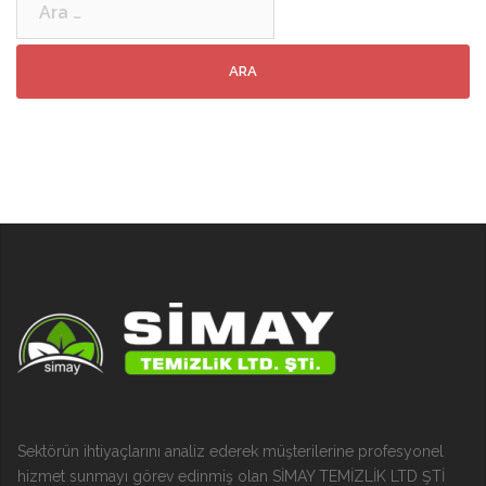
Sektörün ihtiyaçlarını analiz ederek müşterilerine profesyonel
hizmet sunmayı görev edinmiş olan SİMAY TEMİZLİK LTD ŞTİ