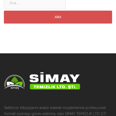
Sektörün ihtiyaçlarını analiz ederek müşterilerine profesyonel
hizmet sunmayı görev edinmiş olan SİMAY TEMİZLİK LTD ŞTİ