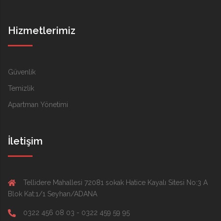
Hizmetlerimiz
Güvenlik
Temizlik
Apartman Yönetimi
İletişim
Tellidere Mahallesi 72081 sokak Hatice Kayalı Sitesi No:3 A
Blok Kat:1/1 Seyhan/ADANA
0322 456 08 03 - 0322 459 59 95