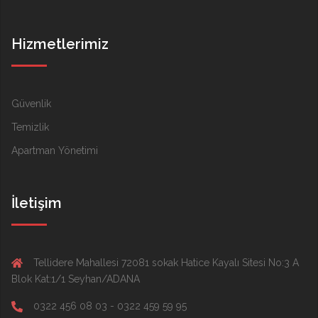
Hizmetlerimiz
Güvenlik
Temizlik
Apartman Yönetimi
İletişim
Tellidere Mahallesi 72081 sokak Hatice Kayalı Sitesi No:3 A
Blok Kat:1/1 Seyhan/ADANA
0322 456 08 03 - 0322 459 59 95