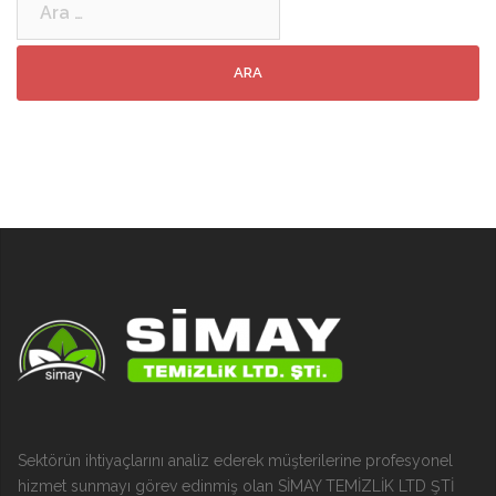
Sektörün ihtiyaçlarını analiz ederek müşterilerine profesyonel
hizmet sunmayı görev edinmiş olan SİMAY TEMİZLİK LTD ŞTİ