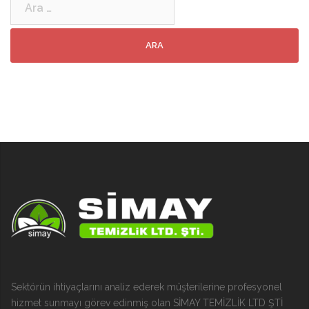
Sektörün ihtiyaçlarını analiz ederek müşterilerine profesyonel
hizmet sunmayı görev edinmiş olan SİMAY TEMİZLİK LTD ŞTİ