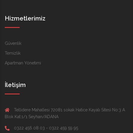
Hizmetlerimiz
Güvenlik
Temizlik
Apartman Yönetimi
İletişim
Tellidere Mahallesi 72081 sokak Hatice Kayalı Sitesi No:3 A
Blok Kat:1/1 Seyhan/ADANA
0322 456 08 03 - 0322 459 59 95