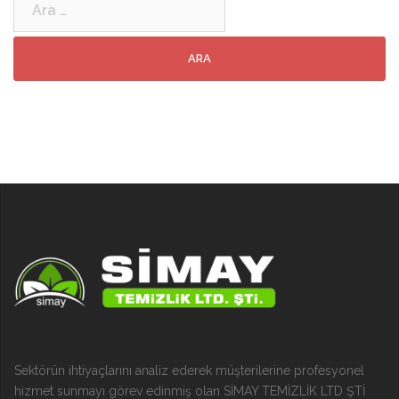
Sektörün ihtiyaçlarını analiz ederek müşterilerine profesyonel
hizmet sunmayı görev edinmiş olan SİMAY TEMİZLİK LTD ŞTİ