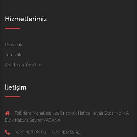
Hizmetlerimiz
Güvenlik
Temizlik
Apartman Yönetimi
İletişim
Tellidere Mahallesi 72081 sokak Hatice Kayalı Sitesi No:3 A
Blok Kat:1/1 Seyhan/ADANA
0322 456 08 03 - 0322 459 59 95