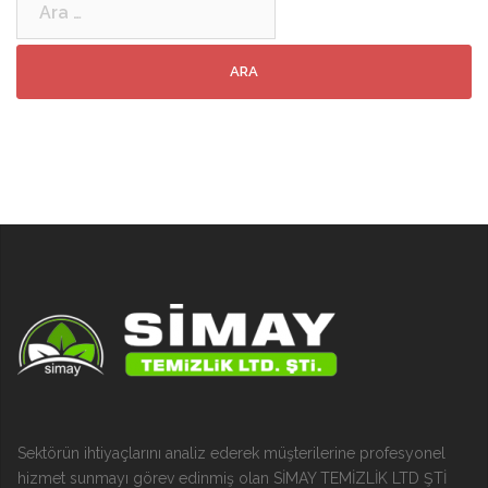
Sektörün ihtiyaçlarını analiz ederek müşterilerine profesyonel
hizmet sunmayı görev edinmiş olan SİMAY TEMİZLİK LTD ŞTİ