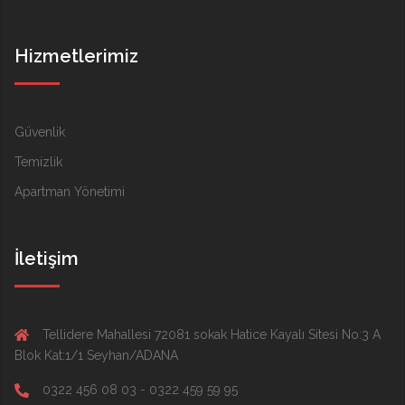
Hizmetlerimiz
Güvenlik
Temizlik
Apartman Yönetimi
İletişim
Tellidere Mahallesi 72081 sokak Hatice Kayalı Sitesi No:3 A
Blok Kat:1/1 Seyhan/ADANA
0322 456 08 03 - 0322 459 59 95