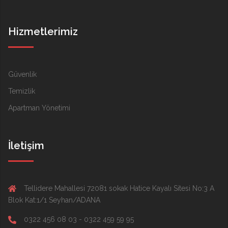
Hizmetlerimiz
Güvenlik
Temizlik
Apartman Yönetimi
İletişim
Tellidere Mahallesi 72081 sokak Hatice Kayalı Sitesi No:3 A
Blok Kat:1/1 Seyhan/ADANA
0322 456 08 03 - 0322 459 59 95