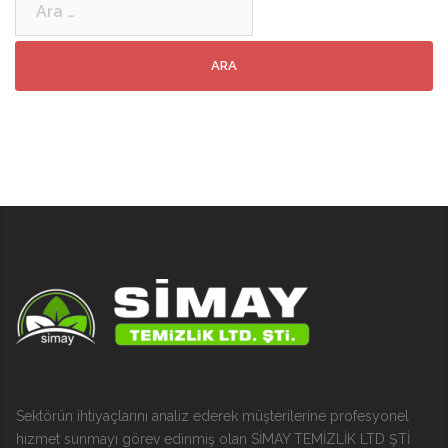
Sektörün ihtiyaçlarını analiz ederek müşterilerine profesyonel
hizmet sunmayı görev edinmiş olan SİMAY TEMİZLİK LTD ŞTİ