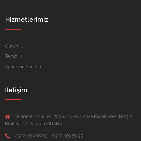
Hizmetlerimiz
Güvenlik
Temizlik
Apartman Yönetimi
İletişim
Tellidere Mahallesi 72081 sokak Hatice Kayalı Sitesi No:3 A
Blok Kat:1/1 Seyhan/ADANA
0322 456 08 03 - 0322 459 59 95