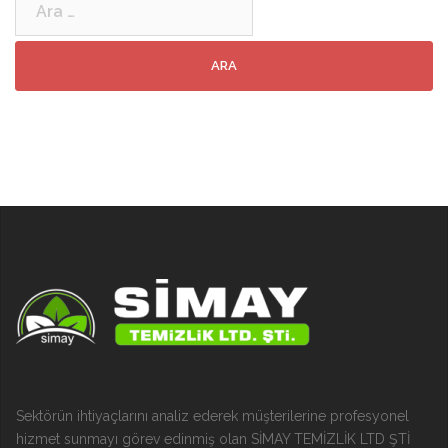
Sektörün ihtiyaçlarını analiz ederek müşterilerine profesyonel
hizmet sunmayı görev edinmiş olan SİMAY TEMİZLİK LTD ŞTİ